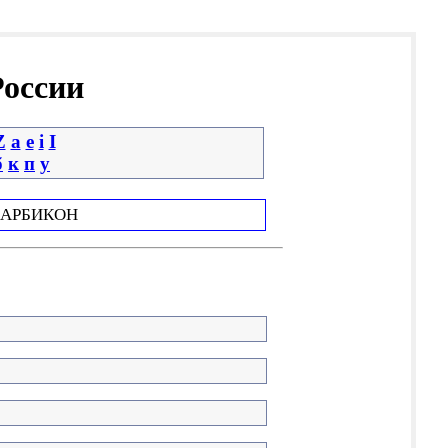
России
Z
a
e
i
І
б
к
п
у
АРБИКОН