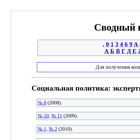
Сводный к
.
0
1
3
4
6
9
A
А
Б
В
Г
Д
Е
Для получения коп
Социальная политика: эксперт
№ 8
(2008).
№ 10
,
№ 11
(2009).
№ 1
,
№ 2
(2010).