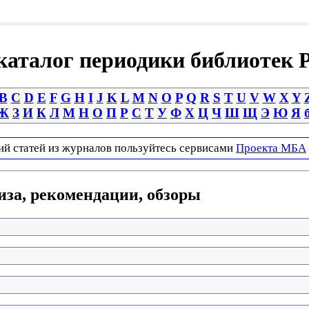
аталог периодики библиотек 
B
C
D
E
F
G
H
I
J
K
L
M
N
O
P
Q
R
S
T
U
V
W
X
Y
Ж
З
И
К
Л
М
Н
О
П
Р
С
Т
У
Ф
Х
Ц
Ч
Ш
Щ
Э
Ю
Я
ий статей из журналов пользуйтесь сервисами
Проекта МБА
иза, рекомендации, обзоры