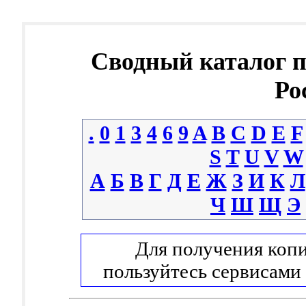
Сводный каталог 
Ро
.
0
1
3
4
6
9
A
B
C
D
E
F
S
T
U
V
W
А
Б
В
Г
Д
Е
Ж
З
И
К
Л
Ч
Ш
Щ
Э
Для получения копи
пользуйтесь сервисами