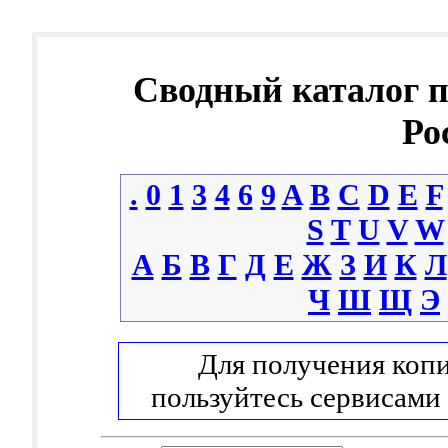
Сводный каталог 
Ро
.
0
1
3
4
6
9
A
B
C
D
E
F
S
T
U
V
W
А
Б
В
Г
Д
Е
Ж
З
И
К
Л
Ч
Ш
Щ
Э
Для получения копи
пользуйтесь сервисами