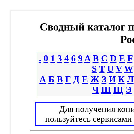
Сводный каталог 
Ро
.
0
1
3
4
6
9
A
B
C
D
E
F
S
T
U
V
W
А
Б
В
Г
Д
Е
Ж
З
И
К
Л
Ч
Ш
Щ
Э
Для получения копи
пользуйтесь сервисами