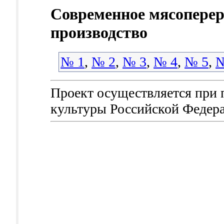
Современное мясопере
производство
№ 1
,
№ 2
,
№ 3
,
№ 4
,
№ 5
,
№
Проект осуществляется при
культуры Российской Федер