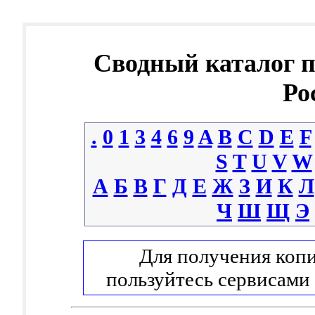
Сводный каталог 
Ро
.
0
1
3
4
6
9
A
B
C
D
E
F
S
T
U
V
W
А
Б
В
Г
Д
Е
Ж
З
И
К
Л
Ч
Ш
Щ
Э
Для получения копи
пользуйтесь сервисами