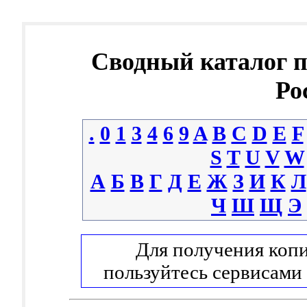
Сводный каталог 
Ро
.
0
1
3
4
6
9
A
B
C
D
E
F
S
T
U
V
W
А
Б
В
Г
Д
Е
Ж
З
И
К
Л
Ч
Ш
Щ
Э
Для получения копи
пользуйтесь сервисами