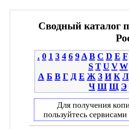
Сводный каталог 
Ро
.
0
1
3
4
6
9
A
B
C
D
E
F
S
T
U
V
W
А
Б
В
Г
Д
Е
Ж
З
И
К
Л
Ч
Ш
Щ
Э
Для получения копи
пользуйтесь сервисами