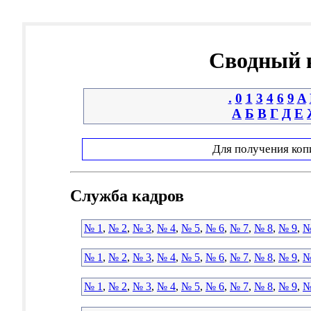
Сводный к
.
0
1
3
4
6
9
A
А
Б
В
Г
Д
Е
Для получения коп
Служба кадров
№ 1
,
№ 2
,
№ 3
,
№ 4
,
№ 5
,
№ 6
,
№ 7
,
№ 8
,
№ 9
,
№
№ 1
,
№ 2
,
№ 3
,
№ 4
,
№ 5
,
№ 6
,
№ 7
,
№ 8
,
№ 9
,
№
№ 1
,
№ 2
,
№ 3
,
№ 4
,
№ 5
,
№ 6
,
№ 7
,
№ 8
,
№ 9
,
№