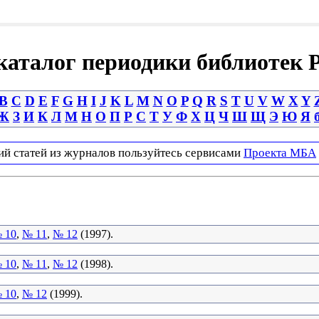
аталог периодики библиотек 
B
C
D
E
F
G
H
I
J
K
L
M
N
O
P
Q
R
S
T
U
V
W
X
Y
Ж
З
И
К
Л
М
Н
О
П
Р
С
Т
У
Ф
Х
Ц
Ч
Ш
Щ
Э
Ю
Я
ий статей из журналов пользуйтесь сервисами
Проекта МБА
 10
,
№ 11
,
№ 12
(1997).
 10
,
№ 11
,
№ 12
(1998).
 10
,
№ 12
(1999).