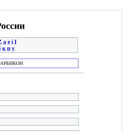
России
Z
a
e
i
І
б
к
п
у
АРБИКОН