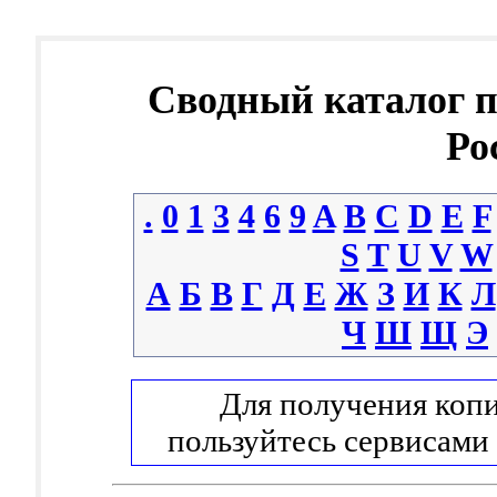
Сводный каталог 
Ро
.
0
1
3
4
6
9
A
B
C
D
E
F
S
T
U
V
W
А
Б
В
Г
Д
Е
Ж
З
И
К
Л
Ч
Ш
Щ
Э
Для получения копи
пользуйтесь сервисами