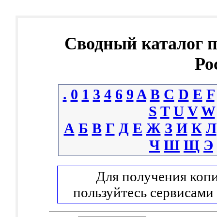
Сводный каталог 
Ро
.
0
1
3
4
6
9
A
B
C
D
E
F
S
T
U
V
W
А
Б
В
Г
Д
Е
Ж
З
И
К
Л
Ч
Ш
Щ
Э
Для получения копи
пользуйтесь сервисами