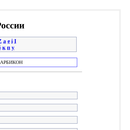
России
Z
a
e
i
І
б
к
п
у
АРБИКОН