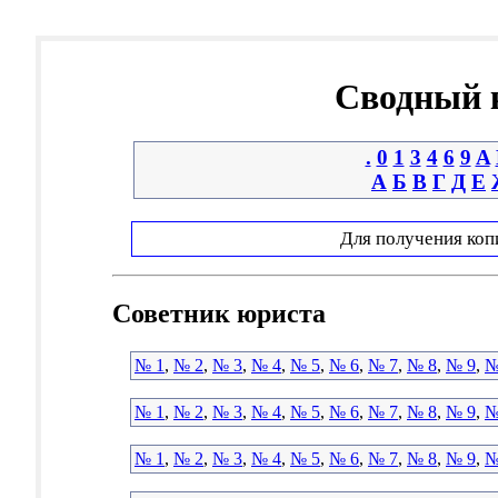
Сводный к
.
0
1
3
4
6
9
A
А
Б
В
Г
Д
Е
Для получения коп
Советник юриста
№ 1
,
№ 2
,
№ 3
,
№ 4
,
№ 5
,
№ 6
,
№ 7
,
№ 8
,
№ 9
,
№
№ 1
,
№ 2
,
№ 3
,
№ 4
,
№ 5
,
№ 6
,
№ 7
,
№ 8
,
№ 9
,
№
№ 1
,
№ 2
,
№ 3
,
№ 4
,
№ 5
,
№ 6
,
№ 7
,
№ 8
,
№ 9
,
№