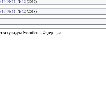
 10
,
№ 11
,
№ 12
(2017).
 10
,
№ 11
,
№ 12
(2018).
ства культуры Российской Федерации