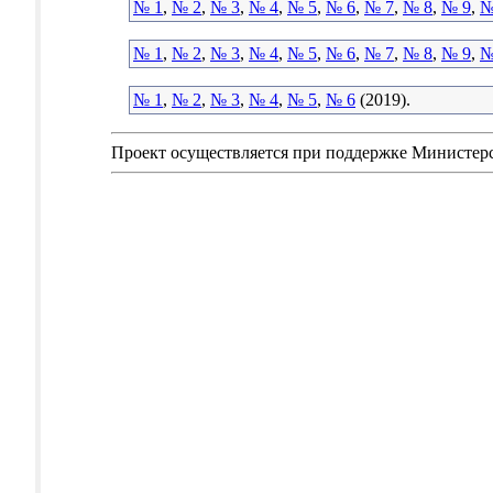
№ 1
,
№ 2
,
№ 3
,
№ 4
,
№ 5
,
№ 6
,
№ 7
,
№ 8
,
№ 9
,
№
№ 1
,
№ 2
,
№ 3
,
№ 4
,
№ 5
,
№ 6
,
№ 7
,
№ 8
,
№ 9
,
№
№ 1
,
№ 2
,
№ 3
,
№ 4
,
№ 5
,
№ 6
(2019).
Проект осуществляется при поддержке Министер