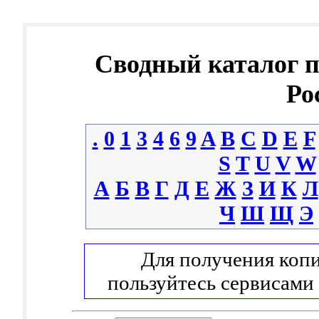
Сводный каталог 
Ро
.
0
1
3
4
6
9
A
B
C
D
E
F
S
T
U
V
W
А
Б
В
Г
Д
Е
Ж
З
И
К
Л
Ч
Ш
Щ
Э
Для получения копи
пользуйтесь сервисами