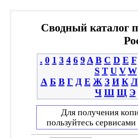
Сводный каталог 
Ро
.
0
1
3
4
6
9
A
B
C
D
E
F
S
T
U
V
W
А
Б
В
Г
Д
Е
Ж
З
И
К
Л
Ч
Ш
Щ
Э
Для получения копи
пользуйтесь сервисами