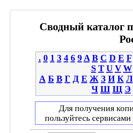
Сводный каталог 
Ро
.
0
1
3
4
6
9
A
B
C
D
E
F
S
T
U
V
W
А
Б
В
Г
Д
Е
Ж
З
И
К
Л
Ч
Ш
Щ
Э
Для получения копи
пользуйтесь сервисами