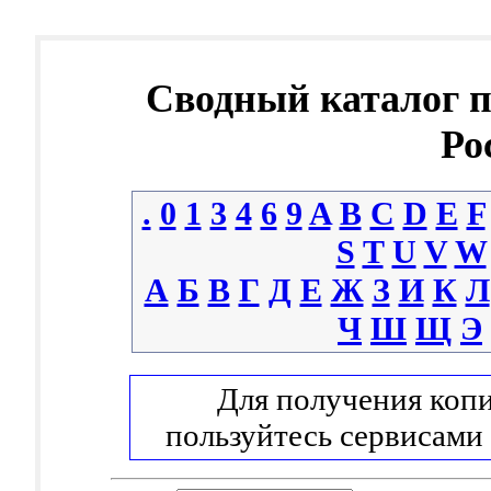
Сводный каталог 
Ро
.
0
1
3
4
6
9
A
B
C
D
E
F
S
T
U
V
W
А
Б
В
Г
Д
Е
Ж
З
И
К
Л
Ч
Ш
Щ
Э
Для получения копи
пользуйтесь сервисами