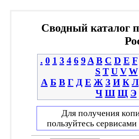
Сводный каталог 
Ро
.
0
1
3
4
6
9
A
B
C
D
E
F
S
T
U
V
W
А
Б
В
Г
Д
Е
Ж
З
И
К
Л
Ч
Ш
Щ
Э
Для получения копи
пользуйтесь сервисами