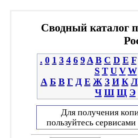
Сводный каталог 
Ро
.
0
1
3
4
6
9
A
B
C
D
E
F
S
T
U
V
W
А
Б
В
Г
Д
Е
Ж
З
И
К
Л
Ч
Ш
Щ
Э
Для получения копи
пользуйтесь сервисами