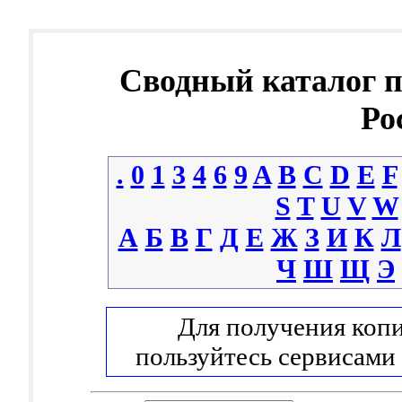
Сводный каталог 
Ро
.
0
1
3
4
6
9
A
B
C
D
E
F
S
T
U
V
W
А
Б
В
Г
Д
Е
Ж
З
И
К
Л
Ч
Ш
Щ
Э
Для получения копи
пользуйтесь сервисами