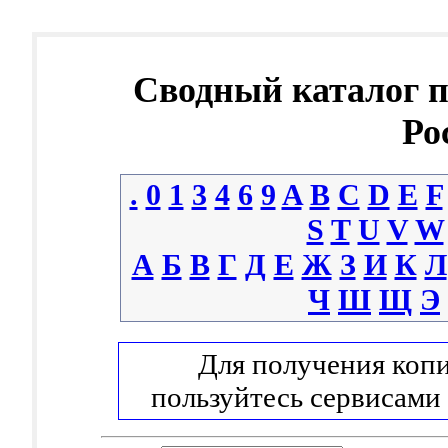
Сводный каталог 
Ро
.
0
1
3
4
6
9
A
B
C
D
E
F
S
T
U
V
W
А
Б
В
Г
Д
Е
Ж
З
И
К
Л
Ч
Ш
Щ
Э
Для получения копи
пользуйтесь сервисами