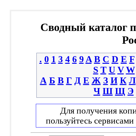
Сводный каталог 
Ро
.
0
1
3
4
6
9
A
B
C
D
E
F
S
T
U
V
W
А
Б
В
Г
Д
Е
Ж
З
И
К
Л
Ч
Ш
Щ
Э
Для получения копи
пользуйтесь сервисами