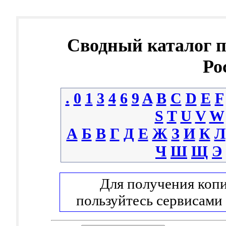
Сводный каталог 
Ро
.
0
1
3
4
6
9
A
B
C
D
E
F
S
T
U
V
W
А
Б
В
Г
Д
Е
Ж
З
И
К
Л
Ч
Ш
Щ
Э
Для получения копи
пользуйтесь сервисами