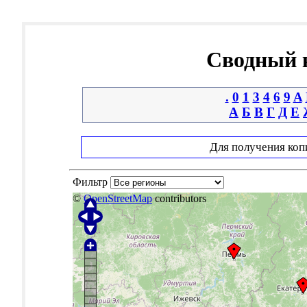
Сводный к
.
0
1
3
4
6
9
A
А
Б
В
Г
Д
Е
Для получения коп
Фильтр
©
OpenStreetMap
contributors