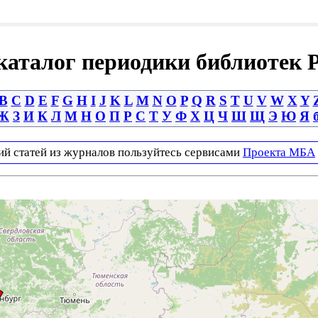
аталог периодики библиотек 
B
C
D
E
F
G
H
I
J
K
L
M
N
O
P
Q
R
S
T
U
V
W
X
Y
Ж
З
И
К
Л
М
Н
О
П
Р
С
Т
У
Ф
Х
Ц
Ч
Ш
Щ
Э
Ю
Я
ий статей из журналов пользуйтесь сервисами
Проекта МБА