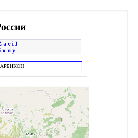
России
Z
a
e
i
І
б
к
п
у
АРБИКОН