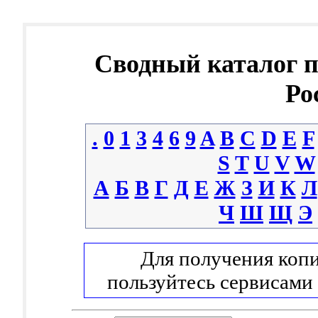
Сводный каталог 
Ро
.
0
1
3
4
6
9
A
B
C
D
E
F
S
T
U
V
W
А
Б
В
Г
Д
Е
Ж
З
И
К
Л
Ч
Ш
Щ
Э
Для получения копи
пользуйтесь сервисами