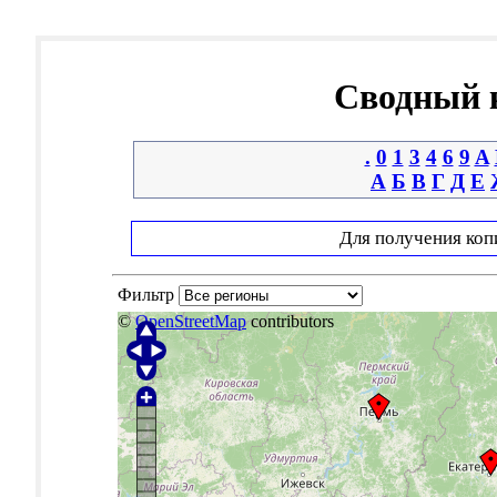
Сводный к
.
0
1
3
4
6
9
A
А
Б
В
Г
Д
Е
Для получения коп
Фильтр
©
OpenStreetMap
contributors