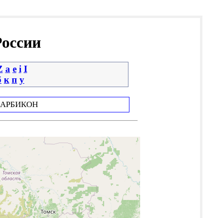
России
Z
a
e
i
І
б
к
п
у
АРБИКОН