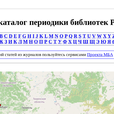
аталог периодики библиотек 
B
C
D
E
F
G
H
I
J
K
L
M
N
O
P
Q
R
S
T
U
V
W
X
Y
Ж
З
И
К
Л
М
Н
О
П
Р
С
Т
У
Ф
Х
Ц
Ч
Ш
Щ
Э
Ю
Я
ий статей из журналов пользуйтесь сервисами
Проекта МБА