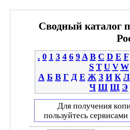
Сводный каталог 
Ро
.
0
1
3
4
6
9
A
B
C
D
E
F
S
T
U
V
W
А
Б
В
Г
Д
Е
Ж
З
И
К
Л
Ч
Ш
Щ
Э
Для получения копи
пользуйтесь сервисами