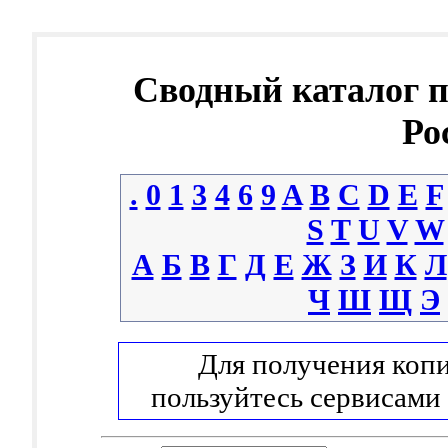
Сводный каталог 
Ро
.
0
1
3
4
6
9
A
B
C
D
E
F
S
T
U
V
W
А
Б
В
Г
Д
Е
Ж
З
И
К
Л
Ч
Ш
Щ
Э
Для получения копи
пользуйтесь сервисами