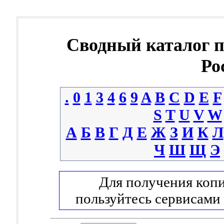
Сводный каталог 
Ро
.
0
1
3
4
6
9
A
B
C
D
E
F
S
T
U
V
W
А
Б
В
Г
Д
Е
Ж
З
И
К
Л
Ч
Ш
Щ
Э
Для получения копи
пользуйтесь сервисами