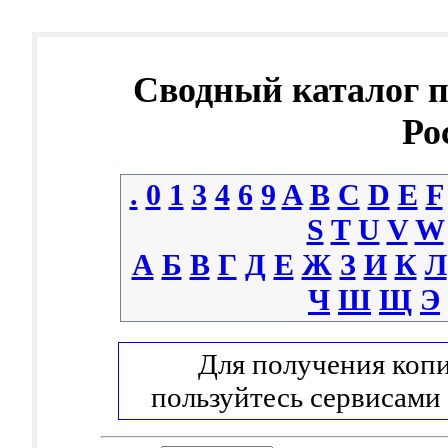
Сводный каталог 
Ро
.
0
1
3
4
6
9
A
B
C
D
E
F
S
T
U
V
W
А
Б
В
Г
Д
Е
Ж
З
И
К
Л
Ч
Ш
Щ
Э
Для получения копи
пользуйтесь сервисами