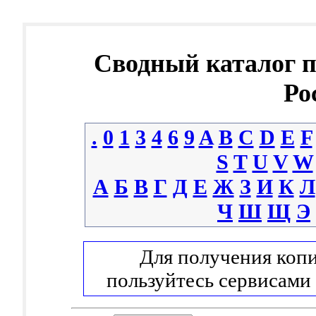
Сводный каталог 
Ро
.
0
1
3
4
6
9
A
B
C
D
E
F
S
T
U
V
W
А
Б
В
Г
Д
Е
Ж
З
И
К
Л
Ч
Ш
Щ
Э
Для получения копи
пользуйтесь сервисами