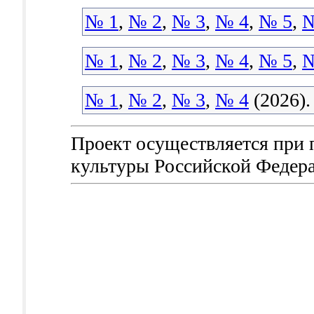
№ 1
,
№ 2
,
№ 3
,
№ 4
,
№ 5
,
№
№ 1
,
№ 2
,
№ 3
,
№ 4
,
№ 5
,
№
№ 1
,
№ 2
,
№ 3
,
№ 4
(2026).
Проект осуществляется при
культуры Российской Федер