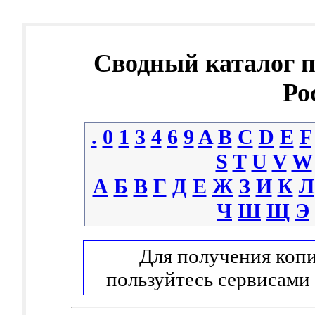
Сводный каталог 
Ро
.
0
1
3
4
6
9
A
B
C
D
E
F
S
T
U
V
W
А
Б
В
Г
Д
Е
Ж
З
И
К
Л
Ч
Ш
Щ
Э
Для получения копи
пользуйтесь сервисами