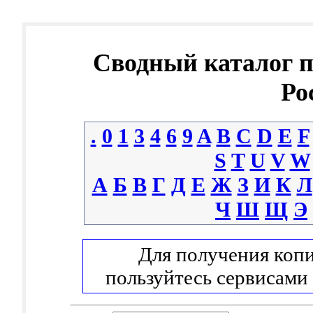
Сводный каталог 
Ро
.
0
1
3
4
6
9
A
B
C
D
E
F
S
T
U
V
W
А
Б
В
Г
Д
Е
Ж
З
И
К
Л
Ч
Ш
Щ
Э
Для получения копи
пользуйтесь сервисами