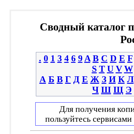
Сводный каталог 
Ро
.
0
1
3
4
6
9
A
B
C
D
E
F
S
T
U
V
W
А
Б
В
Г
Д
Е
Ж
З
И
К
Л
Ч
Ш
Щ
Э
Для получения копи
пользуйтесь сервисами