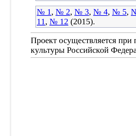
№ 1
,
№ 2
,
№ 3
,
№ 4
,
№ 5
,
№
11
,
№ 12
(2015).
Проект осуществляется при
культуры Российской Федер