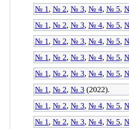
№ 1
,
№ 2
,
№ 3
,
№ 4
,
№ 5
,
№
№ 1
,
№ 2
,
№ 3
,
№ 4
,
№ 5
,
№
№ 1
,
№ 2
,
№ 3
,
№ 4
,
№ 5
,
№
№ 1
,
№ 2
,
№ 3
,
№ 4
,
№ 5
,
№
№ 1
,
№ 2
,
№ 3
,
№ 4
,
№ 5
,
№
№ 1
,
№ 2
,
№ 3
(2022).
№ 1
,
№ 2
,
№ 3
,
№ 4
,
№ 5
,
№
№ 1
,
№ 2
,
№ 3
,
№ 4
,
№ 5
,
№