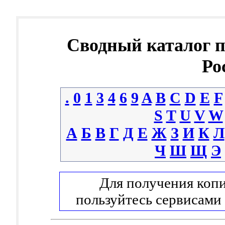
Сводный каталог 
Ро
.
0
1
3
4
6
9
A
B
C
D
E
F
S
T
U
V
W
А
Б
В
Г
Д
Е
Ж
З
И
К
Л
Ч
Ш
Щ
Э
Для получения копи
пользуйтесь сервисами