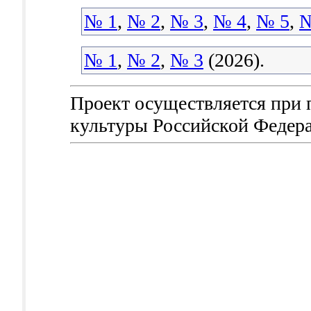
№ 1
,
№ 2
,
№ 3
,
№ 4
,
№ 5
,
№
№ 1
,
№ 2
,
№ 3
(2026).
Проект осуществляется при
культуры Российской Федер