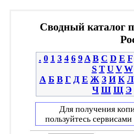
Сводный каталог 
Ро
.
0
1
3
4
6
9
A
B
C
D
E
F
S
T
U
V
W
А
Б
В
Г
Д
Е
Ж
З
И
К
Л
Ч
Ш
Щ
Э
Для получения копи
пользуйтесь сервисами