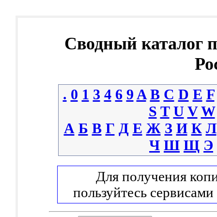
Сводный каталог 
Ро
.
0
1
3
4
6
9
A
B
C
D
E
F
S
T
U
V
W
А
Б
В
Г
Д
Е
Ж
З
И
К
Л
Ч
Ш
Щ
Э
Для получения копи
пользуйтесь сервисами