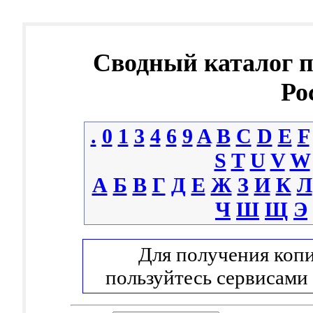
Сводный каталог 
Ро
.
0
1
3
4
6
9
A
B
C
D
E
F
S
T
U
V
W
А
Б
В
Г
Д
Е
Ж
З
И
К
Л
Ч
Ш
Щ
Э
Для получения копи
пользуйтесь сервисами