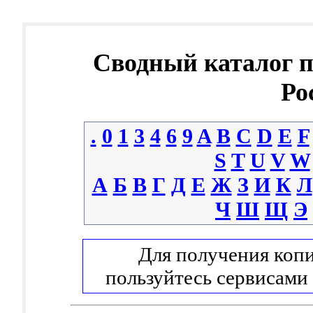
Сводный каталог 
Ро
.
0
1
3
4
6
9
A
B
C
D
E
F
S
T
U
V
W
А
Б
В
Г
Д
Е
Ж
З
И
К
Л
Ч
Ш
Щ
Э
Для получения копи
пользуйтесь сервисами