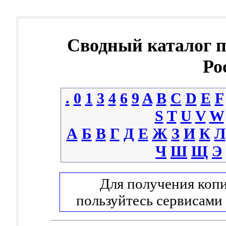
Сводный каталог 
Ро
.
0
1
3
4
6
9
A
B
C
D
E
F
S
T
U
V
W
А
Б
В
Г
Д
Е
Ж
З
И
К
Л
Ч
Ш
Щ
Э
Для получения копи
пользуйтесь сервисами