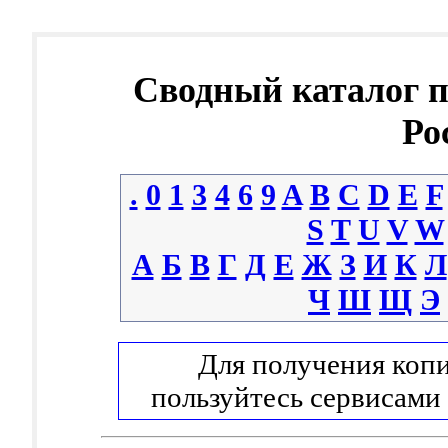
Сводный каталог 
Ро
.
0
1
3
4
6
9
A
B
C
D
E
F
S
T
U
V
W
А
Б
В
Г
Д
Е
Ж
З
И
К
Л
Ч
Ш
Щ
Э
Для получения копи
пользуйтесь сервисами