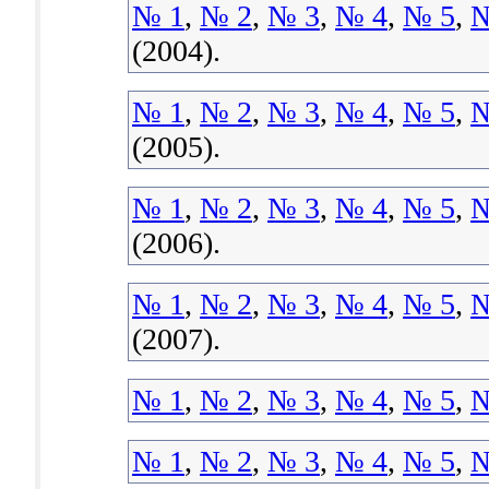
№ 1
,
№ 2
,
№ 3
,
№ 4
,
№ 5
,
№
(2004).
№ 1
,
№ 2
,
№ 3
,
№ 4
,
№ 5
,
№
(2005).
№ 1
,
№ 2
,
№ 3
,
№ 4
,
№ 5
,
№
(2006).
№ 1
,
№ 2
,
№ 3
,
№ 4
,
№ 5
,
№
(2007).
№ 1
,
№ 2
,
№ 3
,
№ 4
,
№ 5
,
№
№ 1
,
№ 2
,
№ 3
,
№ 4
,
№ 5
,
№