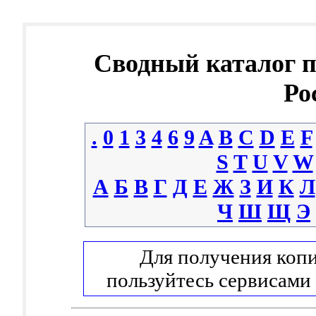
Сводный каталог 
Ро
.
0
1
3
4
6
9
A
B
C
D
E
F
S
T
U
V
W
А
Б
В
Г
Д
Е
Ж
З
И
К
Л
Ч
Ш
Щ
Э
Для получения копи
пользуйтесь сервисами