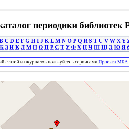
аталог периодики библиотек 
B
C
D
E
F
G
H
I
J
K
L
M
N
O
P
Q
R
S
T
U
V
W
X
Y
Ж
З
И
К
Л
М
Н
О
П
Р
С
Т
У
Ф
Х
Ц
Ч
Ш
Щ
Э
Ю
Я
ий статей из журналов пользуйтесь сервисами
Проекта МБА