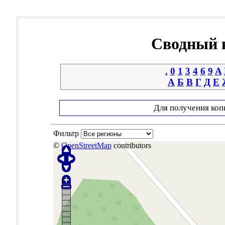
Сводный к
.
0
1
3
4
6
9
A
А
Б
В
Г
Д
Е
Для получения коп
Фильтр
©
OpenStreetMap
contributors