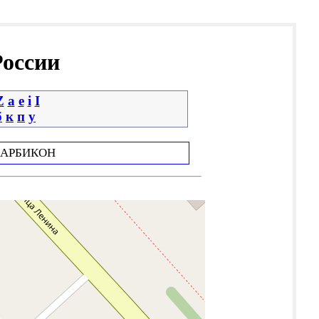
России
Z
a
e
i
І
б
к
п
у
АРБИКОН