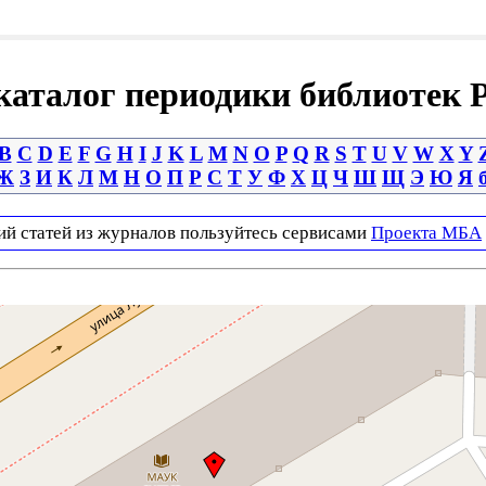
аталог периодики библиотек 
B
C
D
E
F
G
H
I
J
K
L
M
N
O
P
Q
R
S
T
U
V
W
X
Y
Ж
З
И
К
Л
М
Н
О
П
Р
С
Т
У
Ф
Х
Ц
Ч
Ш
Щ
Э
Ю
Я
ий статей из журналов пользуйтесь сервисами
Проекта МБА