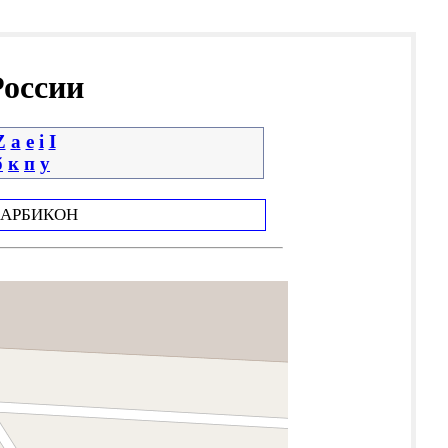
России
Z
a
e
i
І
б
к
п
у
АРБИКОН