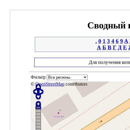
Сводный к
.
0
1
3
4
6
9
A
А
Б
В
Г
Д
Е
Для получения коп
Фильтр
©
OpenStreetMap
contributors