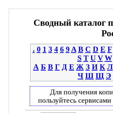
Сводный каталог 
Ро
.
0
1
3
4
6
9
A
B
C
D
E
F
S
T
U
V
W
А
Б
В
Г
Д
Е
Ж
З
И
К
Л
Ч
Ш
Щ
Э
Для получения копи
пользуйтесь сервисами