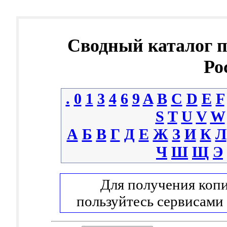
Сводный каталог 
Ро
.
0
1
3
4
6
9
A
B
C
D
E
F
S
T
U
V
W
А
Б
В
Г
Д
Е
Ж
З
И
К
Л
Ч
Ш
Щ
Э
Для получения копи
пользуйтесь сервисами