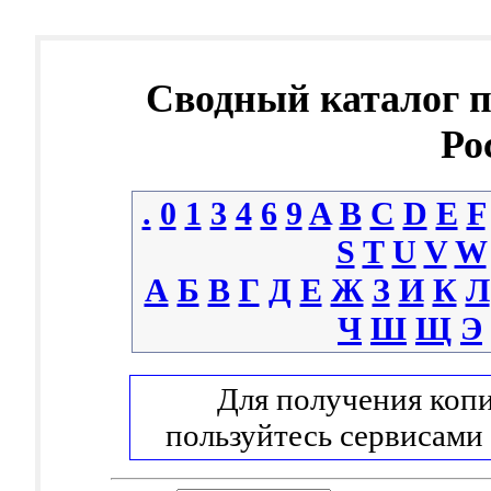
Сводный каталог 
Ро
.
0
1
3
4
6
9
A
B
C
D
E
F
S
T
U
V
W
А
Б
В
Г
Д
Е
Ж
З
И
К
Л
Ч
Ш
Щ
Э
Для получения копи
пользуйтесь сервисами