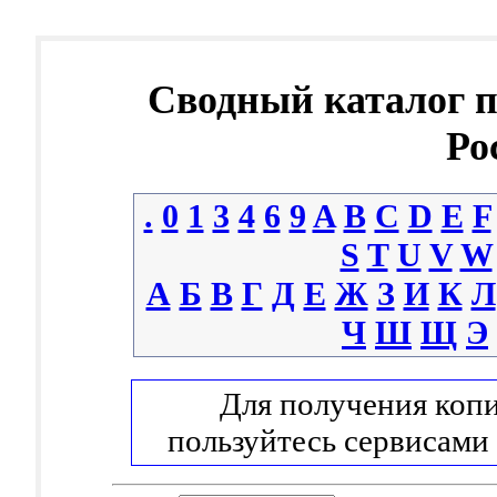
Сводный каталог 
Ро
.
0
1
3
4
6
9
A
B
C
D
E
F
S
T
U
V
W
А
Б
В
Г
Д
Е
Ж
З
И
К
Л
Ч
Ш
Щ
Э
Для получения копи
пользуйтесь сервисами