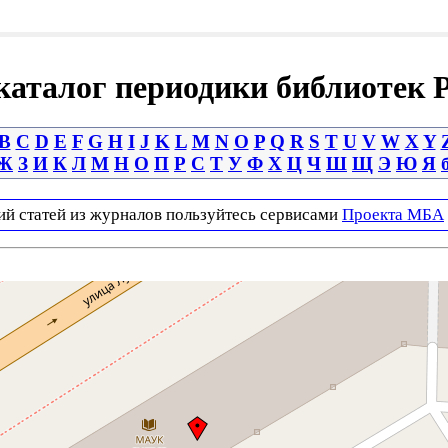
аталог периодики библиотек 
B
C
D
E
F
G
H
I
J
K
L
M
N
O
P
Q
R
S
T
U
V
W
X
Y
Ж
З
И
К
Л
М
Н
О
П
Р
С
Т
У
Ф
Х
Ц
Ч
Ш
Щ
Э
Ю
Я
ий статей из журналов пользуйтесь сервисами
Проекта МБА