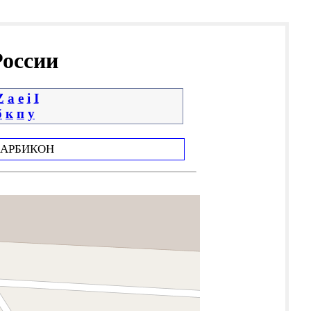
России
Z
a
e
i
І
б
к
п
у
АРБИКОН