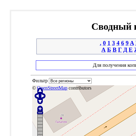
Сводный к
.
0
1
3
4
6
9
A
А
Б
В
Г
Д
Е
Для получения коп
Фильтр
©
OpenStreetMap
contributors