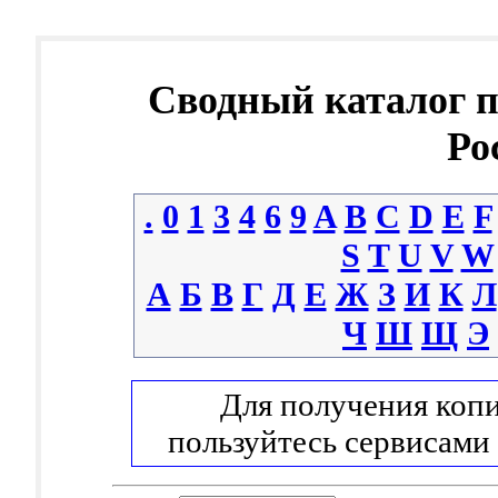
Сводный каталог 
Ро
.
0
1
3
4
6
9
A
B
C
D
E
F
S
T
U
V
W
А
Б
В
Г
Д
Е
Ж
З
И
К
Л
Ч
Ш
Щ
Э
Для получения копи
пользуйтесь сервисами