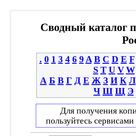
Сводный каталог 
Ро
.
0
1
3
4
6
9
A
B
C
D
E
F
S
T
U
V
W
А
Б
В
Г
Д
Е
Ж
З
И
К
Л
Ч
Ш
Щ
Э
Для получения копи
пользуйтесь сервисами