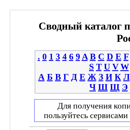
Сводный каталог 
Ро
.
0
1
3
4
6
9
A
B
C
D
E
F
S
T
U
V
W
А
Б
В
Г
Д
Е
Ж
З
И
К
Л
Ч
Ш
Щ
Э
Для получения копи
пользуйтесь сервисами